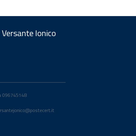
 Versante Ionico
:
096745148
rsantejonico@postecert.it