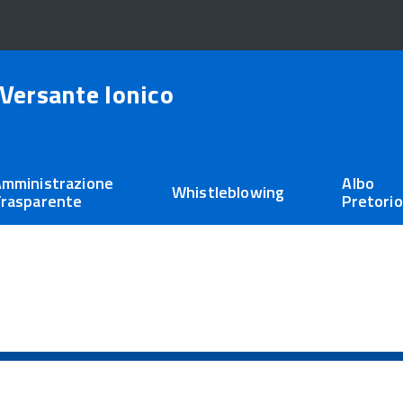
Versante Ionico
mministrazione
Albo
Whistleblowing
rasparente
Pretorio