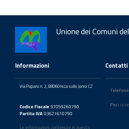
Unione dei Comuni del
Informazioni
Contatti
Via Paparo n. 2, 88060 Isca sullo Jonio CZ
Telefono
Pec:
ucve
Codice Fiscale
97059260790
Partita IVA
03621610790
Le informazioni contenute in questo