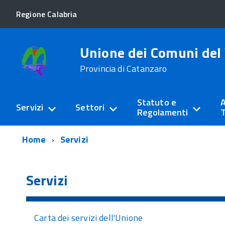
Regione Calabria
Unione dei Comuni del 
Provincia di Catanzaro
Statuto e
A
Servizi
Settori
Regolamenti
T
Home
Servizi
Servizi
Carta dei servizi dell'Unione